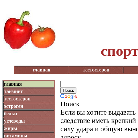
спор
главная
тестостерон
главная
тайминг
тестостерон
Поиск
эстроген
Если вы хотите выдавать
белки
следствие иметь крепкий
углеводы
силу удара и общую выно
жиры
витамины
адресу .