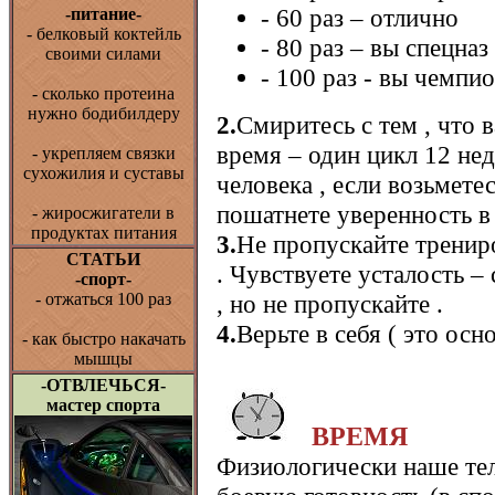
- 60 раз – отлично
-питание-
-
белковый коктейль
- 80 раз – вы спецназ
своими силами
- 100 раз - вы чемпи
-
сколько протеина
нужно бодибилдеру
2.
Смиритесь с тем , что 
время – один цикл 12 не
-
укрепляем связки
сухожилия и суставы
человека , если возьмете
пошатнете уверенность в 
-
жиросжигатели в
продуктах питания
3.
Не пропускайте трениро
СТАТЬИ
. Чувствуете усталость –
-спорт-
, но не пропускайте .
-
отжаться 100 раз
4.
Верьте в себя ( это осно
-
как быстро накачать
мышцы
-ОТВЛЕЧЬСЯ-
мастер спорта
ВРЕМЯ
Физиологически наше тел