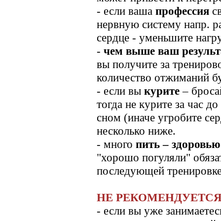
- если ваша
профессия
св
нервную систему напр. р
сердце - уменьшите нагру
-
чем выше ваш результ
вы получите за трениров
количество отжиманий бу
- если вы
курите
– броса
тогда не курите за час до
сном (иначе угробите сер
несколько ниже.
- много
пить – здоровью
"хорошо погуляли" обяза
последующей тренировке 
НЕ РЕКОМЕНДУЕТС
- если вы уже занимаетес