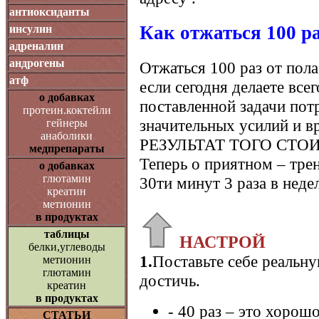
антиоксиданты
Как отжаться 100 р
инсулин
адреналин
андрогены
Отжаться 100 раз от пола
атф
если сегодня делаете всег
о добавках
поставленной задачи пот
протеин.коктейли
значительных усилий и вр
гейнеры
анаболики
РЕЗУЛЬТАТ ТОГО СТОИ
медпрепараты
Теперь о приятном – тре
о добавках
глютамин
30ти минут 3 раза в неде
креатин
метионин
в продуктах
таблицы
НАСТРОЙ
белки,углеводы
1.
Поставьте себе реальну
метионин
глютамин
достичь.
креатин
в продуктах
- 40 раз – это хорош
СТАТЬИ